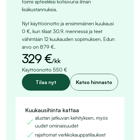
toimii apteekkisi kotisivuna ilman 
lisäkustannuksia.
Nyt käyttöönotto ja ensimmäinen kuukausi 
0 €, kun tilaat 30.9. mennessä ja teet 
vähintään 12 kuukauden sopimuksen. Edun 
arvo on 879 €.
329 €
/kk
Käyttöönotto 550 €
Tilaa nyt
Katso hinnasto
Kuukausihinta kattaa
alustan jatkuvan kehityksen, myös 
uudet ominaisuudet
rajattomat verkkokauppatilaukset