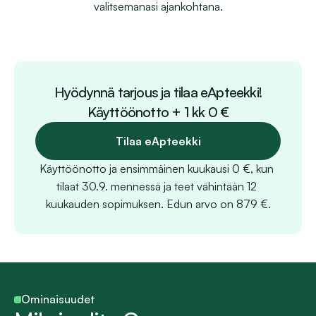
valitsemanasi ajan­kohtana.
Hyödynnä tarjous ja tilaa eApteekki!
Käyttöönotto + 1 kk 0 €
Tilaa eApteekki
Käyttöönotto ja ensimmäinen kuukausi 0 €, kun 
tilaat 30.9. mennessä ja teet vähintään 12 
kuukauden sopimuksen. Edun arvo on 879 €.
Ominaisuudet