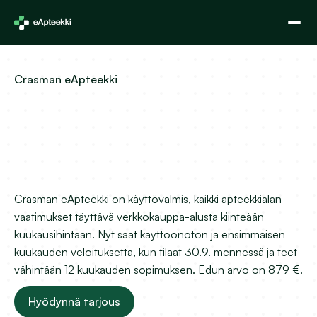
Crasman eApteekki
H
y
ö
d
y
n
n
ä
t
a
r
j
o
u
s
j
a
a
v
a
a
o
m
a
v
e
r
k
k
o
a
p
t
e
e
k
k
i
!
Crasman eApteekki on käyttövalmis, kaikki apteekkialan 
vaatimukset täyttävä verkkokauppa-alusta kiinteään 
kuukausihintaan. Nyt saat käyttöönoton ja ensimmäisen 
kuukauden veloituksetta, kun tilaat 30.9. mennessä ja teet 
vähintään 12 kuukauden sopimuksen. Edun arvo on 879 €.
Hyödynnä tarjous