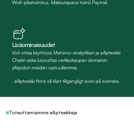
Wolt-pikatoimitus. Maksutapana toimii Paytrail.
Lisäominaisuudet
Voit ottaa käyttöösi Matomo-analytiikan ja eApteekki 
Chatin sekä luovuttaa verkkokaupan domainin 
ylläpidon meidän vastuullemme.
eApteekki finns så klart tillgängligt även på svenska.
Toteuttamiamme eApteekkeja