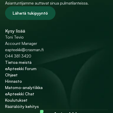
Asiantuntijamme auttavat sinua pulmatilanteissa.
Lähetä tukipyyntö
Kysy lisää
Toni Tevio
Account Manager
eapteekki@crasman.fi
044 381 3420
Tietoa meistä
eApteekki Forum
Ohjeet
Hinnasto
Matomo-analytiikka
eApteekki Chat
Koulutukset
Räätälöity kehitys