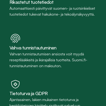
Rikastetut tuotetiedot
Automaattisesti päivittyvät suomen- ja ruotsinkieliset 
tuotetiedot tukevat hakukone- ja tekoälynäkyvyyttä.
Vahva tunnistautuminen
Vahvan tunnistautumisen ansiosta voit myydä 
reseptilääkkeitä ja ikärajallisia tuotteita. Suomi.fi-
tunnistautuminen on maksuton.
Tietoturva ja GDPR
Ajantasainen, lakien mukainen tietoturva ja 
henkilötietojen käsittely sisältyvät palveluun.