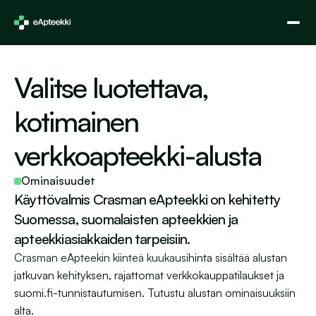
Valitse luotettava, 
kotimainen 
verkkoapteekki-alusta 
Ominaisuudet
Käyttövalmis Crasman eApteekki on kehitetty 
Suomessa, suomalaisten apteekkien ja 
apteekkiasiakkaiden tarpeisiin. 
Crasman eApteekin kiinteä kuukausi
hinta sisältää alustan 
jatkuvan kehityksen, rajattomat verkkokauppatilaukset ja 
suomi.fi-tunnistautumisen. Tutustu alustan ominaisuuksiin 
alta.