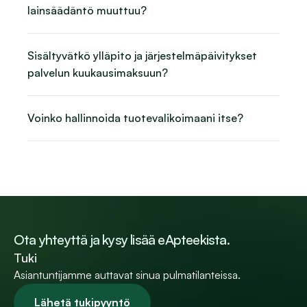
lainsäädäntö muuttuu?
Sisältyvätkö ylläpito ja järjestelmäpäivitykset 
palvelun kuukausimaksuun?
Voinko hallinnoida tuotevalikoimaani itse?
Ota yhteyttä ja kysy lisää eApteekista.
Tuki
Asiantuntijamme auttavat sinua pulmatilanteissa.
Lähetä tukipyyntö