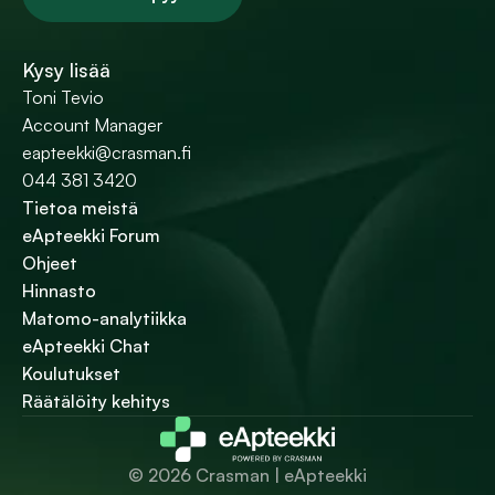
Kysy lisää
Toni Tevio
Account Manager
eapteekki@crasman.fi
044 381 3420
Tietoa meistä
eApteekki Forum
Ohjeet
Hinnasto
Matomo-analytiikka
eApteekki Chat
Koulutukset
Räätälöity kehitys
© 2026 Crasman | eApteekki