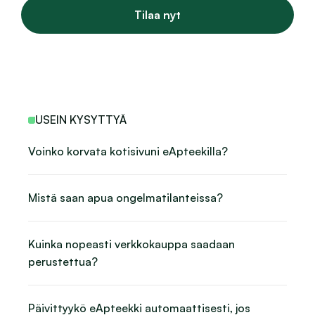
Tilaa nyt
USEIN KYSYTTYÄ
Voinko korvata kotisivuni eApteekilla?
Mistä saan apua ongelmatilanteissa?
Kuinka nopeasti verkkokauppa saadaan 
perustettua?
Päivittyykö eApteekki automaattisesti, jos 