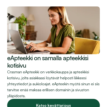
eApteekki on samalla apteekkisi 
kotisivu
Crasman eApteekki on verkkokauppa ja apteekkisi 
kotisivu, jolta asiakkaasi löytävät helposti liikkeesi 
yhteystiedot ja aukioloajat. eApteekin myötä sinun ei siis 
tarvitse enää maksaa erillisen domainin ja sivuston 
ylläpidosta.
Katso kevättarjous